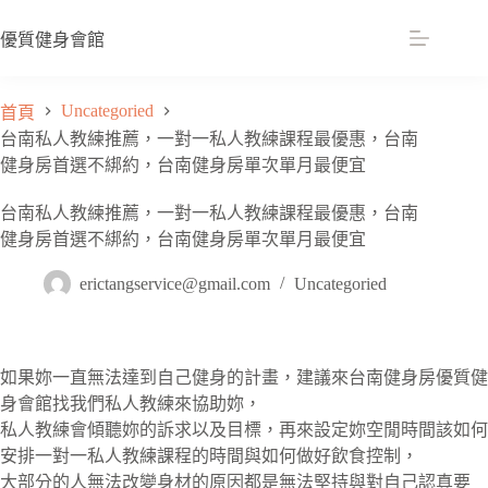
跳
至
優質健身會館
主
要
Uncategoried
首頁
內
台南私人教練推薦，一對一私人教練課程最優惠，台南
容
健身房首選不綁約，台南健身房單次單月最便宜
台南私人教練推薦，一對一私人教練課程最優惠，台南
健身房首選不綁約，台南健身房單次單月最便宜
erictangservice@gmail.com
Uncategoried
如果妳一直無法達到自己健身的計畫，建議來台南健身房優質健
身會館找我們私人教練來協助妳，
私人教練會傾聽妳的訴求以及目標，再來設定妳空閒時間該如何
安排一對一私人教練課程的時間與如何做好飲食控制，
大部分的人無法改變身材的原因都是無法堅持與對自己認真要