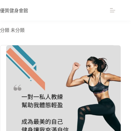
跳
至
優質健身會館
主
要
分類
未分類
內
容