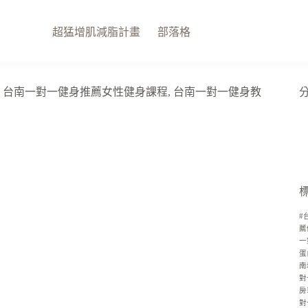
超猛增肌減脂計畫
部落格
 台南一對一健身推薦女性健身課程, 台南一對一健身教
#
薦
一
蛋
南
對
房
對