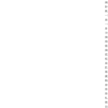
練
對
薦
一
身
一
身
次
練
南
健
練
塑
程
身
肌
專
課
教
身
南
南
私
健
台